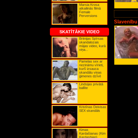
Karla Bruni
Marsia Krosa
Karla Edekana
atkailinās filmā
Karmena Elektra
Female
Katerīna Bosleja
Perversions
Katrīna Denēva
Keira Naitlija
Slavenību
Keita Bekinseila
Keita Hadsone
SKATĪTĀKIE VIDEO
Keita Mosa
Keita Ričija
Britnijas Spīrsas
Keita Vinsleta
skandalozais
Kerolīna Mērfija
mājas video, kurā
Ketrīna Zeta-Džonsa
viņa...
Kima Beisingere
Kima Kardašiana
Kirstena Dantsa
Kirstija Elija
Pamelas sex ar
Kortnija Koksa
nezināmu vīrieti,
Kortnija Lova
kurš izsauca
Kristīna Agilera
skandālu viņas
Kristīna Deivisa
ģimenes dzīvē
Kristīna Riči
Lady GaGa
Lindsijas privātā
Lilija Alena
ballīte
Lindsija Lohana
Līva Tailere
Ludmila Gurčenko
Lusija Liu
Madonna
Kristīnas Deivisas
Mariška Hergiteja
SEX skandāls
Marsia Krosa
Mega Vaita
Megana Foksa
Mena Suvari
Merilina Monro
Kimas
Mikija Džeimsa
Kardašianas (Kim
Mimi Rodžersa
Kardashian)