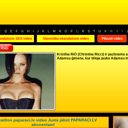
C ::
D
::
E
::
F
::
G
::
H
::
I
::
J
::
K
::
L
::
M
::
N
::
O
::
P
:: Q ::
R
::
S
::
T
::
U
::
V
:: W :: X :: Y ::
andalozie SEX video
Slavenību skandalozie video
Pikanti video
 Riči
Kristīna Riči (Christina Ricci) ir pazīstam
Adamsu ģimene, kur tēloja jauko Adamsu me
katītos paparaci.lv video Jums jābūt PAPARACI.LV
abonentam!