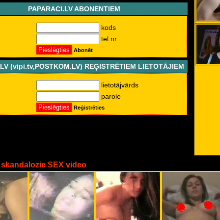
PAPARACI.LV ABONENTIEM
kods
tel.nr.
Abonēt
LV (vipi.tv,POSTKOM.LV) REĢISTRĒTIEM LIETOTĀJIEM
lietotājvārds
parole
Reģistrēties
 skandalozie SEX video