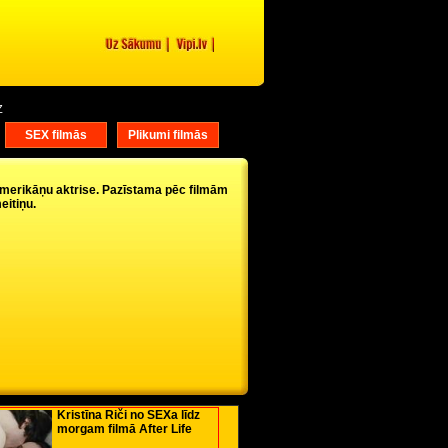
Z
">
">
SEX filmās
Plikumi filmās
a amerikāņu aktrise. Pazīstama pēc filmām
itiņu.
Kristīna Riči no SEXa līdz
morgam filmā After Life