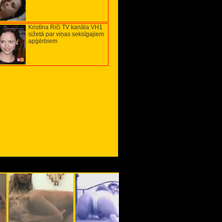
Kristīna Riči TV kanāla VH1
sižetā par viņas seksīgajiem
apģērbiem