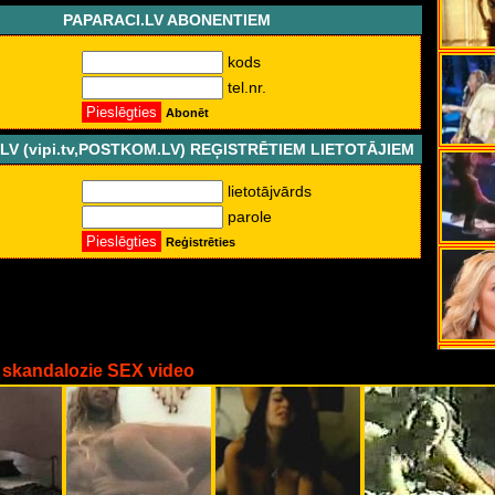
PAPARACI.LV ABONENTIEM
kods
tel.nr.
Abonēt
LV (vipi.tv,POSTKOM.LV) REĢISTRĒTIEM LIETOTĀJIEM
lietotājvārds
parole
Reģistrēties
 skandalozie SEX video