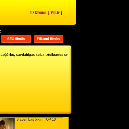
Z
">
">
SEX filmās
Plikumi filmās
 apģērbu, savdabīgas sejas izteiksmes un
Slavenības bikinī TOP 10