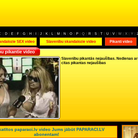
C ::
D
::
E
::
F
::
G
::
H
::
I
::
J
::
K
::
L
::
M
::
N
::
O
::
P
:: Q ::
R
::
S
::
T
::
U
::
V
:: W :: X :: Y ::
andalozie SEX video
Slavenību skandalozie video
Pikanti video
bu pikantie video
Slavenību pikantās nejaušības. Nedienas ar
citas pikantas nejaušības
katītos paparaci.lv video Jums jābūt PAPARACI.LV
abonentam!