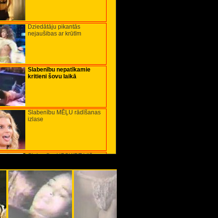
Dziedātāju pikantās
nejaušibas ar krūtīm
Slabenību nepatīkamie
kritieni šovu laikā
Slabenību MĒĻU rādīšanas
izlase
Slabenību UPSKIRT bilžu
izlase (video)
Slabenību Niplslip kolekcija
MTV speciālizlaidumā