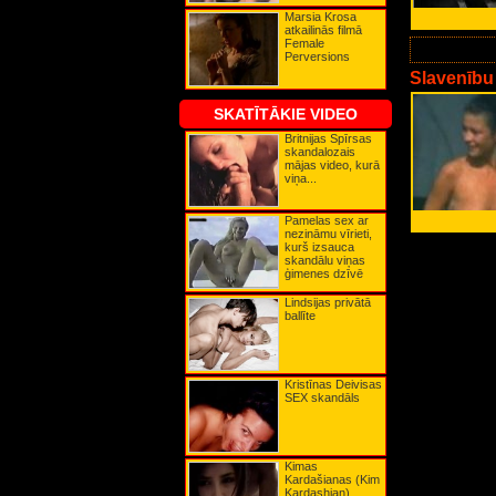
Karla Bruni
Marsia Krosa
Karla Edekana
atkailinās filmā
Karmena Elektra
Female
Katerīna Bosleja
Perversions
Katrīna Denēva
Keira Naitlija
Slavenību
Keita Bekinseila
Keita Hadsone
SKATĪTĀKIE VIDEO
Keita Mosa
Keita Ričija
Britnijas Spīrsas
Keita Vinsleta
skandalozais
Kerolīna Mērfija
mājas video, kurā
Ketrīna Zeta-Džonsa
viņa...
Kima Beisingere
Kima Kardašiana
Kirstena Dantsa
Kirstija Elija
Pamelas sex ar
Kortnija Koksa
nezināmu vīrieti,
Kortnija Lova
kurš izsauca
Kristīna Agilera
skandālu viņas
Kristīna Deivisa
ģimenes dzīvē
Kristīna Riči
Lady GaGa
Lindsijas privātā
Lilija Alena
ballīte
Lindsija Lohana
Līva Tailere
Ludmila Gurčenko
Lusija Liu
Madonna
Kristīnas Deivisas
Mariška Hergiteja
SEX skandāls
Marsia Krosa
Mega Vaita
Megana Foksa
Mena Suvari
Merilina Monro
Kimas
Mikija Džeimsa
Kardašianas (Kim
Mimi Rodžersa
Kardashian)