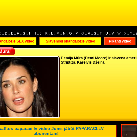
C ::
D
::
E
::
F
::
G
::
H
::
I
::
J
::
K
::
L
::
M
::
N
::
O
::
P
:: Q ::
R
::
S
::
T
::
U
::
V
:: W :: X :: Y ::
andalozie SEX video
Slavenību skandalozie video
Pikanti video
 Mūra
Demija Mūra (Demi Moore) ir slavena ameri
Striptīzs, Kareivis Džeina
katītos paparaci.lv video Jums jābūt PAPARACI.LV
abonentam!