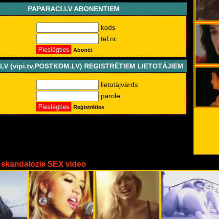
PAPARACI.LV ABONENTIEM
kods
tel.nr.
Abonēt
LV (vipi.tv,POSTKOM.LV) REĢISTRĒTIEM LIETOTĀJIEM
lietotājvārds
parole
Reģistrēties
 skandalozie SEX video