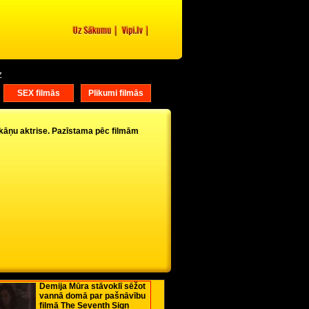
Z
">
">
SEX filmās
Plikumi filmās
kāņu aktrise. Pazīstama pēc filmām
Demija Mūra stāvoklī sēžot
vannā domā par pašnāvību
filmā The Seventh Sign