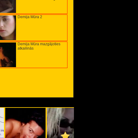
Demija Mūra 2
Demija Mūra mazgājoties
atkailinās