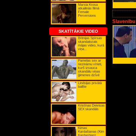
Karla Bruni
Marsia Krosa
Karla Edekana
atkailinās filmā
Karmena Elektra
Female
Katerīna Bosleja
Perversions
Katrīna Denēva
Keira Naitlija
Slavenību
Keita Bekinseila
Keita Hadsone
SKATĪTĀKIE VIDEO
Keita Mosa
Keita Ričija
Britnijas Spīrsas
Keita Vinsleta
skandalozais
Kerolīna Mērfija
mājas video, kurā
Ketrīna Zeta-Džonsa
viņa...
Kima Beisingere
Kima Kardašiana
Kirstena Dantsa
Kirstija Elija
Pamelas sex ar
Kortnija Koksa
nezināmu vīrieti,
Kortnija Lova
kurš izsauca
Kristīna Agilera
skandālu viņas
Kristīna Deivisa
ģimenes dzīvē
Kristīna Riči
Lady GaGa
Lindsijas privātā
Lilija Alena
ballīte
Lindsija Lohana
Līva Tailere
Ludmila Gurčenko
Lusija Liu
Madonna
Kristīnas Deivisas
Mariška Hergiteja
SEX skandāls
Marsia Krosa
Mega Vaita
Megana Foksa
Mena Suvari
Merilina Monro
Kimas
Mikija Džeimsa
Kardašianas (Kim
Mimi Rodžersa
Kardashian)